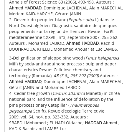
Annals of Forest Science 63 (2006), 493-498. Auteurs :
Ahmed HADDAD
, Dominique LACHENAL, Alain MARECHAL,
Meriem KAID-HARCHE, Gérard JANIN.
2- Devenir du peuplier blanc (
Populus alba
L) dans le
Nord-Ouest algérien. Diagnostic sanitaire de quelques
peuplements sur la région de Tlemcen. Revue : Forêt
méditéranéenne t.XXVIII, n°3, septembre 2007, 255-262.
Auteurs : Mohamed LABIOD,
Ahmed HADDAD
, Rachid
BOUHRAOUA, KHELLIL Mohamed Anouar et Luc LAMBS.
3-Delignification of aleppo pine wood (
Pinus halepensis
Mill) by soda-anthraquinone process : pulp and paper
characteristics Revue: Cellulose chemistry and
technology (Romania),
43
(7-8)
,
285-292 (2009).
Auteurs :
Ahmed HADDAD
, Dominique LACHENAL, Alain MARECHAL,
Gérart JANIN and Mohamed LABIOD.
4- Cedar tree growth (
Cedrus atlantica
Manetti) in chréa
national parc, and the influence of défoliation by the
pine processionary Catepillar (
Thaumetopoea
pityocampa
Schift). Revue d’écologie Terre et vie
2009, vol. 64, no4, pp. 323-332. Auteurs :
SBABDJI Mohamed ; EL HADI Oldache;
HADDAD Ahmed
;
KADIK Bachir and LAMBS Luc
.