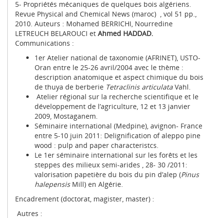
5- Propriétés mécaniques de quelques bois algériens.
Revue Physical and Chemical News (maroc) , vol 51 pp.,
2010. Auteurs : Mohamed BERRICHI, Nourredine
LETREUCH BELAROUCI et
Ahmed
HADDAD.
Communications :
1er Atelier national de taxonomie (AFRINET), USTO-
Oran entre le 25-26 avril/2004 avec le thème :
description anatomique et aspect chimique du bois
de thuya de berberie
Tetraclinis articulata
Vahl.
Atelier régional sur la recherche scientifique et le
développement de l’agriculture, 12 et 13 janvier
2009, Mostaganem.
Séminaire international (Medpine), avignon- France
entre 5-10 juin 2011: Delignification of aleppo pine
wood : pulp and paper characteristcs.
Le 1er séminaire international sur les forêts et les
steppes des milieux semi-arides , 28- 30 /2011:
valorisation papetière du bois du pin d’alep (
Pinus
halepensis
Mill) en Algérie.
Encadrement (doctorat, magister, master) :
Autres :