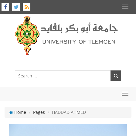
Toggl
navig
Toggl
navig
Home
Pages
HADDAD AHMED