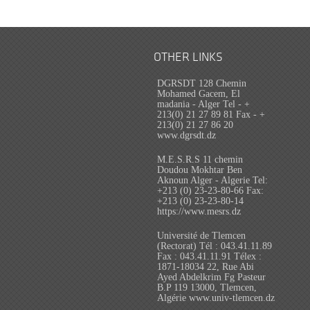
OTHER LINKS
DGRSDT 128 Chemin
Mohamed Gacem, El
madania - Alger Tel - +
213(0) 21 27 89 81 Fax - +
213(0) 21 27 86 20
www.dgrsdt.dz
M.E.S.R.S 11 chemin
Doudou Mokhtar Ben
Aknoun Alger - Algerie Tel:
+213 (0) 23-23-80-66 Fax:
+213 (0) 23-23-80-14
https://www.mesrs.dz
Université de Tlemcen
(Rectorat) Tél : 043.41.11.89
Fax : 043.41.11.91 Télex :
1871-18034 22, Rue Abi
Ayed Abdelkrim Fg Pasteur
B.P 119 13000, Tlemcen,
Algérie www.univ-tlemcen.dz