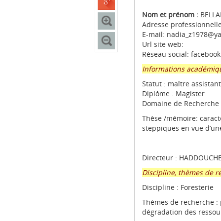
Nom et prénom :
BELLA
Adresse professionnelle
E-mail: nadia_z1978@ya
Url site web:
Réseau social: facebook
Informations académiq
Statut : maître assistan
Diplôme : Magister
Domaine de Recherche :
Thèse /mémoire: caracté
steppiques en vue d’une
Directeur : HADDOUCHE
Discipline, thèmes de 
Discipline : Foresterie
Thèmes de recherche : p
dégradation des ressour