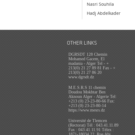
Nasri Souhila
Hadj Abdelkader
OTHER LINKS
DGRSDT 128 Chemin
Mohamed Gacem, El
madania - Alger Tel - +
213(0) 21 27 89 81 Fax - +
213(0) 21 27 86 20
www.dgrsdt.dz
M.E.S.R.S 11 chemin
Doudou Mokhtar Ben
Aknoun Alger - Algerie Tel:
+213 (0) 23-23-80-66 Fax:
+213 (0) 23-23-80-14
https://www.mesrs.dz
Université de Tlemcen
(Rectorat) Tél : 043.41.11.89
Fax : 043.41.11.91 Télex :
1871-18034 22, Rue Abi