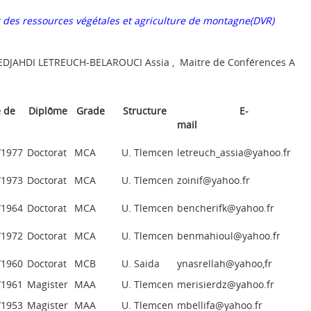
des ressources végétales et agriculture de montagne(DVR)
JAHDI LETREUCH-BELAROUCI Assia , Maitre de Conférences A
e de
Diplôme
Grade
Structure
E-
is.
mail
/1977
Doctorat
MCA
U. Tlemcen
letreuch_assia@yahoo.fr
/1973
Doctorat
MCA
U. Tlemcen
zoinif@yahoo.fr
/1964
Doctorat
MCA
U. Tlemcen
bencherifk@yahoo.fr
/1972
Doctorat
MCA
U. Tlemcen
benmahioul@yahoo.fr
/1960
Doctorat
MCB
U. Saida
ynasrellah@yahoo,fr
/1961
Magister
MAA
U. Tlemcen
merisierdz@yahoo.fr
/1953
Magister
MAA
U. Tlemcen
mbellifa@yahoo.fr