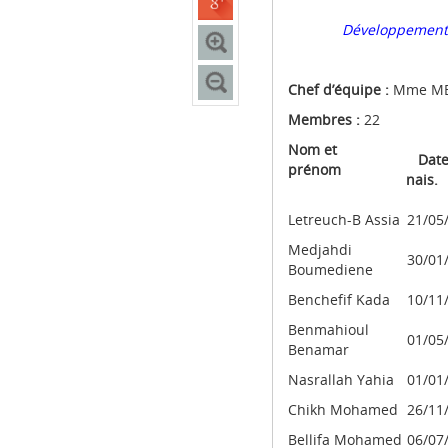
Développement 
Chef d’équipe :
Mme MED
Membres :
22
Nom et
Dat
prénom
na
Letreuch-B Assia
21/05
Medjahdi
30/01
Boumediene
Benchefif Kada
10/11
Benmahioul
01/05
Benamar
Nasrallah Yahia
01/01
Chikh Mohamed
26/11
Bellifa Mohamed
06/07