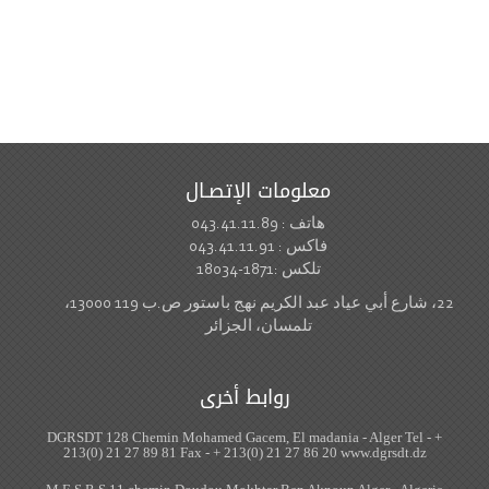
معلومات الإتصـال
هاتف : 043.41.11.89
فاكس : 043.41.11.91
تلكس :1871-18034
22، شارع أبي عياد عبد الكريم نهج باستور ص.ب 119 13000،
تلمسان، الجزائر
روابط أخرى
DGRSDT 128 Chemin Mohamed Gacem, El madania - Alger Tel - +
213(0) 21 27 89 81 Fax - + 213(0) 21 27 86 20 www.dgrsdt.dz