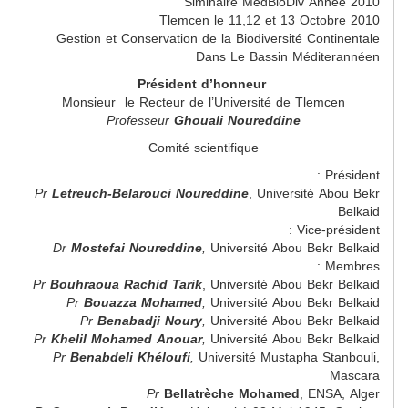
Siminaire MedBioDiv Année 2010
Tlemcen le 11,12 et 13 Octobre 2010
Gestion et Conservation de la Biodiversité Continentale
Dans Le Bassin Méditerannéen
Président d’honneur
Monsieur le Recteur de l’Université de Tlemcen
Professeur
Ghouali Noureddine
Comité scientifique
Président :
Pr
Letreuch-Belarouci Noureddine
, Université Abou Bekr
Belkaid
Vice-président :
Dr
Mostefai Noureddine
,
Université Abou Bekr Belkaid
Membres :
Pr
Bouhraoua Rachid Tarik
, Université Abou Bekr Belkaid
Pr
Bouazza Mohamed
,
Université Abou Bekr Belkaid
Pr
Benabadji Noury
,
Université Abou Bekr Belkaid
Pr
Khelil Mohamed Anouar
,
Université Abou Bekr Belkaid
Pr
Benabdeli Khéloufi
,
Université Mustapha Stanbouli,
Mascara
Pr
Bellatrèche Mohamed
, ENSA, Alger