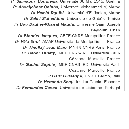
Pr
Samraoui Boudjéma
,
Université 08 Mai 1945, Guelma
Pr
Abdeljebbar Qninba
,
Université Mohammed V, Maroc
Dr
Hamid Rguibi
,
Université d’El Jadida, Maroc
Dr
Selmi Slaheddine
, Université de Gabès, Tunisie
Pr
Bou Dagher-Kharrat Magda
, Université Saint Joseph
Beyrouth, Liban
Dr
Blondel Jacques
,
CEFE-CNRS Montpellier, France
Dr
Véla Errol
,
AMAP Université de Montpellier II, France
Dr
Thiollay Jean-Marc
, MNHN-CNRS Paris, France
Pr
Tatoni Thierry
,
IMEP CNRS-IRD, Université Paul-
Cézanne, Marseille, France
Dr
Gachet Sophie
, IMEP CNRS-IRD, Université Paul-
Cézanne, Marseille, France
Dr
Garfi Giuseppe
, CNR Palermo, Italy
Dr
Herrando Sergi
, Institut Català, Espagne
Dr
Fernandes Carlos
, Université de Lisbonne, Portugal