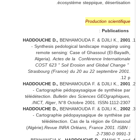
écosystème steppique, désert
Production sci
:
Publi
HADDOUCHE D.,
BENHAMOUDA F. & DJILI K
- Synthesis pedological landscape mappi
remote sensing: Case of Ghassoul (El
Algeria).
Actes de la Conférence Intern
COST 623 " Soil Erosion and Global 
Strasbourg (France) du 20 au 22 septemb
HADDOUCHE D.,
BENHAMOUDA F. & DJILI 
- Cartographie pédopaysagique de synt
télédétection.
Bulletin des Sciences GEOgra
INCT, Alger
, N°8 Octobre 2001. ISSN-11
HADDOUCHE D.,
BENHAMOUDA F. & DJILI K
- Cartographie pédopaysagique de synt
télédétection. Cas de la région de 
(Algérie).
Revue INRA Orléans, France 2001
2-7380-0