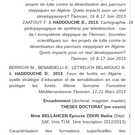
projets de lutte contre la désertisation des
steppiques en Algérie: Quels impacts pour
développement? Tlemcen, 16 & 17 Ju
ZAATOUT F. &
HADDOUCHE D., 2013.
Cart
pédopaysagique de synthèse par télédétecti
de l écosystème steppique de Tlemcen.
J
scientifiques sur
les projets de lutte 
désertisation des parcours steppiques en 
Quels impacts pour un réel dévelo
Tlemcen, 16 & 17 Ju
BERRICHI M., BENABDELLI K., LETREUCH BELAR
&
HADDOUCHE D
.,
2013
. Feux de forêts en A
quelle stratégie d’éducation et de sensibilisation e
protéger les forets.
IIIème Semaine For
Méditerranéenne Tlemcen, 17-21 Ma
Encadrement
(doctorat, magister, 
THESES DOCTORAT (en
Mme BELLAHCEN Epouse ZEKRI Nadi
SAF, Univ.TLM. 1ère Inscription 20
Caractérisation des formations superficiel