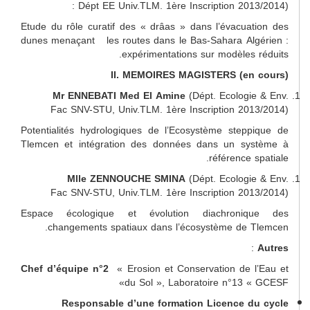
Dépt EE Univ.TLM. 1ère Inscription 2013
Etude du rôle curatif des « drâas » dans l’évacua
dunes menaçant les routes dans le Bas-Sahara Al
expérimentations sur modèles 
II. MEMOIRES MAGISTERS (en
Mr ENNEBATI Med El Amine
(Dépt. Ecologi
Fac SNV-STU, Univ.TLM. 1ère Inscription 20
Potentialités hydrologiques de l’Ecosystème step
Tlemcen et intégration des données dans un sy
référence 
Mlle ZENNOUCHE SMINA
(Dépt. Ecologi
Fac SNV-STU, Univ.TLM. 1ère Inscription 20
Espace écologique et évolution diachroni
changements spatiaux dans l’écosystème de 
Chef d’équipe n°2
« Erosion et Conservation de 
du Sol », Laboratoire n°13 
Responsable d’une formation Licence d