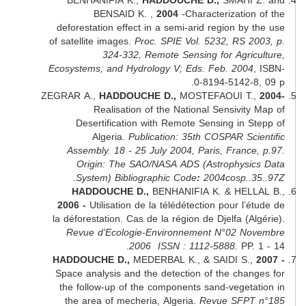
BENHANIFIA K.,
HADDOUCHE D.,
SMAHI
BENSAID K. ,
2004
-Characterizatio
deforestation effect in a semi-arid region b
of satellite images.
Proc. SPIE Vol. 5232, RS 
324-332, Remote Sensing for Agri
Ecosystems, and Hydrology V; Eds. Feb. 200
0-8194-5142-
ZEGRAR A.,
HADDOUCHE D.,
MOSTEFAOUI T
Realisation of the National Sensivi
Desertification with Remote Sensing in 
Algeria.
Publication: 35th COSPAR Sc
Assembly. 18 - 25 July 2004, Paris, Franc
Origin:
The SAO/NASA ADS
(
Astrophys
.
System
) Bibliographic Code
:
2004cosp.
HADDOUCHE D.,
BENHANIFIA K. & HEL
2006 -
Utilisation de la télédétection pour l
la déforestation. Cas de la région de Djelfa (
Revue d’Ecologie-Environnement N°02 
2006 ISSN : 1112-5888.
PP
HADDOUCHE D.,
MEDERBAL K., & SAIDI S.
Space analysis and the detection of the cha
the follow-up of the components sand-veget
the area of mecheria, Algeria.
Revue SFP