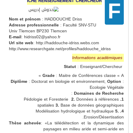
ICHE RENSEIGNEMENT CHERCHEUR
Nom et prénom
: HADDOUCHE Driss
Adresse professionnelle
: Faculté SNV-STU
Univ Tlemcen BP230 Tlemcen
E-mail
: hidriss02@yahoo.fr
Url site web
: http://haddouche-idriss.webs.com
http://www.researchgate.net/profiles/haddouche_idri
Statut
: Enseignant/Ch
Grade
: Maitre de Conférences cla
Diplôme
: Doctorat en biologie et environnement,
Ecologie 
:
Domaines de Re
2.
Données à référ
spatiales
3.
Base de données géogra
Erosion/Déser
Thèse
achevée
: «La télédétection et la dynam
paysages en milieu aride et semi-