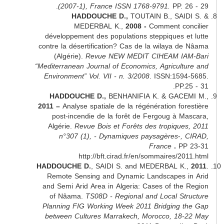
(2007-1), France ISSN 1768-9791.
PP. 
HADDOUCHE D.,
TOUTAIN B., SA
MEDERBAL K.,
2008 -
Comment c
développement des populations steppiques 
contre la désertification? Cas de la wilaya 
(Algérie).
Revue NEW MEDIT CIHEAM I
“Mediterranean Journal of Economics, Agricul
Environment” Vol. VII - n. 3/2008
. ISSN:15
PP
HADDOUCHE D.,
BENHANIFIA K. & GAC
2011 –
Analyse spatiale de la régénération fo
post-incendie de la forêt de Fergoug à 
Algérie.
Revue Bois et Forêts des tropiqu
n°307 (1), - Dynamiques paysagères
-
France
.
P
http://bft.cirad.fr/en/sommaires/
HADDOUCHE D.
, SAIDI S. and MEDERBAL 
Remote Sensing and Dynamic Landscapes
and Semi Arid Area in Algeria: Cases of th
of Nâama.
TS08D - Regional and Local S
Planning FIG Working Week 2011 Bridging
between Cultures Marrakech, Morocco, 1