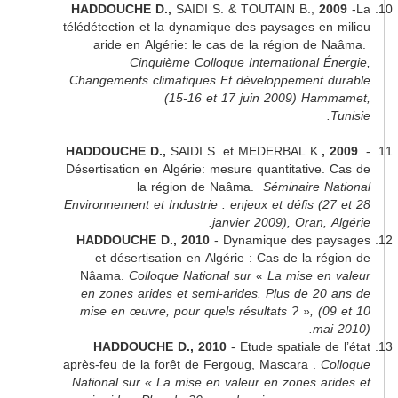
HADDOUCHE D.,
SAIDI S. & TOUTAIN B.,
2
télédétection et la dynamique des paysages e
aride en Algérie: le cas de la région d
Cinquième Colloque International 
Changements climatiques Et développement
(15-16 et 17 juin 2009) H
Tunisie
HADDOUCHE D.,
SAIDI S. et MEDERBAL K.
Désertisation en Algérie: mesure quantitative
la région de Naâma.
Séminaire 
Environnement et Industrie : enjeux et défis (
janvier 2009), Oran,
HADDOUCHE D., 2010
- Dynamique des p
et désertisation en Algérie : Cas de la 
Nâama.
Colloque National sur « La mise e
en zones arides et semi-arides. Plus de 2
mise en œuvre, pour quels résultats ? », (
ma
HADDOUCHE D., 2010
- Etude spatiale 
après-feu de la forêt de Fergoug, Mascara .
National sur « La mise en valeur en zones a