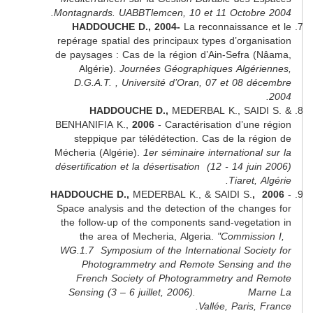
Montagnards. UABBTlemcen, 10 et 11 Octob
HADDOUCHE D., 2004-
La reconnaissan
repérage spatial des principaux types d’orga
de paysages : Cas de la région d’Ain-Sefra
Algérie).
Journées Géographiques Algé
D.G.A.T. , Université d’Oran, 07 et 08 
HADDOUCHE D.,
MEDERBAL K., SAI
BENHANIFIA K.,
2006
- Caractérisation d’un
steppique par télédétection. Cas de la r
Mécheria (Algérie).
1er séminaire internation
désertification et la désertisation (12 - 14 j
Tiaret
HADDOUCHE D.,
MEDERBAL K., & SAIDI S.
Space analysis and the detection of the cha
the follow-up of the components sand-veget
the area of Mecheria, Algeria.
"Commis
WG.1.7 Symposium of the International Soc
Photogrammetry and Remote Sensing 
French Society of Photogrammetry an
Sensing (3 – 6 juillet, 2006). M
Vallée, Paris