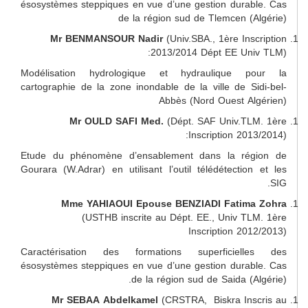
ésosystèmes steppiques en vue d’une gestion dura
de la région sud de Tlemcen (
Mr BENMANSOUR Nadir
(Univ.SBA., 1ère Ins
2013/2014 Dépt EE Un
Modélisation hydrologique et hydraulique 
cartographie de la zone inondable de la ville de S
Abbès (Nord Ouest A
Mr OULD SAFI Med.
(Dépt. SAF Univ.T
Inscription 20
Etude du phénomène d’ensablement dans la ré
Gourara (W.Adrar) en utilisant l’outil télédétectio
Mme YAHIAOUI Epouse BENZIADI Fatim
(USTHB inscrite au Dépt. EE., Univ T
Inscription 20
Caractérisation des formations superficiel
ésosystèmes steppiques en vue d’une gestion dura
de la région sud de Saida (
Mr SEBAA Abdelkamel
(CRSTRA, Biskra In