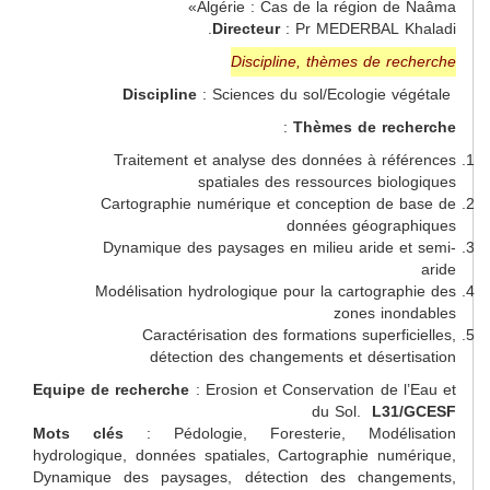
Algérie : Cas de la région d
Directeur
: Pr MEDERBAL 
Discipline, thèmes de r
Discipline
: Sciences du sol/Ecologie 
:
Thèmes de re
Traitement et analyse des données à ré
spatiales des ressources bio
Cartographie numérique et conception de
données géogra
Dynamique des paysages en milieu aride 
Modélisation hydrologique pour la cartogra
zones in
Caractérisation des formations superf
détection des changements et déser
Equipe de recherche
: Erosion et Conservation de 
du Sol.
L31
Mots clés
: Pédologie, Foresterie, Modél
hydrologique, données spatiales, Cartographie nu
Dynamique des paysages, détection des chang