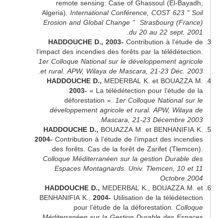
remote sensing: Case of Ghassoul (El
Algeria).
International Conférence, COST 62
Erosion and Global Change " Strasbourg 
du 20 au 22 sep
HADDOUCHE D., 2003-
Contribution à l
l’impact des incendies des forêts par la téléd
1er Colloque National sur le développement 
et rural.
APW, Wilaya de Mascara, 21-23 Dé
HADDOUCHE D.,
MEDERBAL K. et BOU
2003-
« La télédétection pour l’ét
déforestation ».
1er Colloque Nationa
développement agricole et rural.
APW, Wi
Mascara, 21-23 Décemb
HADDOUCHE D.,
BOUAZZA M. et BENHAN
2004-
Contribution à l’étude de l’impact des 
des forêts. Cas de la forêt de Zarifet (
Colloque Méditerranéen sur la gestion Dur
Espaces Montagnards. Univ. Tlemcen, 
Octob
HADDOUCHE D.,
MEDERBAL K., BOUAZZ
BENHANIFIA K.,
2004-
Utilisation de la télé
pour l’étude de la déforestation.
Méditerranéen sur la Gestion Durable des