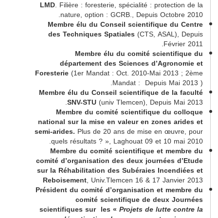
LMD
. Filière : foresterie, spécialité : protect
nature, option : GCRB., Depuis Octob
Membre élu du Conseil scientifique d
des Techniques Spatiales
(CTS, ASAL),
Févr
Membre élu du comité scientif
département des Sciences d’Agron
Foresterie
(1er Mandat : Oct. 2010-Mai 201
Mandat : Depuis Mai
Membre élu du Conseil scientifique
de la
SNV-STU
(univ Tlemcen), Depuis M
Membre du comité scientifique
du c
national sur la mise en valeur en zones a
semi-arides.
Plus de 20 ans de mise en œuv
quels résultats ? », Laghouat 09 et 10 m
Membre du comité scientifique et me
comité d’organisation
des deux journées 
sur la Réhabilitation des Subéraies Incen
Reboisement
, Univ.Tlemcen 16 & 17 Janv
Président du comité d’organisation et me
comité scientifique
de deux J
scientifiques sur
les «
Projets de lutte c