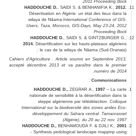
2011 Proceedi
HADDOUCHE D.
, SAIDI S. & BENHANIFIA 
Désertisation en Algérie: un état des lieu
wilaya de Nâama.
International Conference
Users, Taza, Morocco, GIS-Days, May 23-
Proceed
HADDOUCHE D.
, SAIDI S. & GINTZBUR
2014.
Désertification sur les hauts-plateaux 
: le cas de la wilaya de Nâama (Sud-O
Cahiers d’Agriculture
.
Article soumis en Septemb
accepté décembre 2013 et va paraître dans le 
numéro 
:
Communi
HADDOUCHE D.,
ZEGRAR A.,
1997
– 
nationale de sensibilité à la désertificatio
steppe algérienne par télédétection.
International sur la biodiversité des zones ar
développement du Sahara central. Tam
(Algérie), du 20 au 22 n
HADDOUCHE D.,
BENHAMOUDA F. & DJILI K
- Synthesis pedological landscape mappi