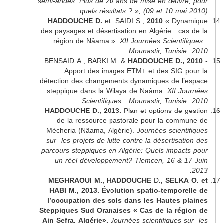
semi-arides. Plus de 20 ans de mise en œuv
quels résultats ? », (09 et 10 m
HADDOUCHE D.
et SAIDI S.,
2010
« Dy
des paysages et désertisation en Algérie : c
région de Nâama ».
XII Journées Scien
Mounastir, Tunis
BENSAID A., BARKI M. &
HADDOUCHE D.,
Apport des images ETM+ et des SIG
détection des changements dynamiques de 
steppique dans la Wilaya de Naâma.
XII 
Scientifiques Mounastir, Tunis
HADDOUCHE D., 2013.
Plan et options de
de la ressource pastorale pour la co
Mécheria (Nâama, Algérie).
Journées scien
sur
les projets de lutte contre la désertis
parcours steppiques en Algérie: Quels impa
un réel développement? Tlemcen, 16 &
MEGHRAOUI M., HADDOUCHE
D
., SEL
HABI M., 2013. Évolution spatio-tempo
l’occupation des sols dans les Hautes
Steppiques Sud Oranaises « Cas de la ré
Ain Sefra, Algérie».
Journées scientifiques