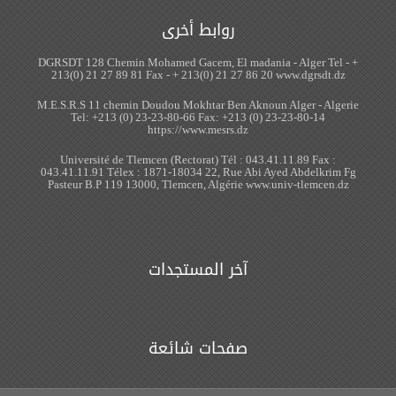
روابط أخرى
DGRSDT 128 Chemin Mohamed Gacem, El madania - Alger 
213(0) 21 27 89 81 Fax - + 213(0) 21 27 86 20 www.dgrs
M.E.S.R.S 11 chemin Doudou Mokhtar Ben Aknoun Alger - 
Tel: +213 (0) 23-23-80-66 Fax: +213 (0) 23-23-80-1
https://www.mesrs.dz
Université de Tlemcen (Rectorat) Tél : 043.41.11.89 Fa
043.41.11.91 Télex : 1871-18034 22, Rue Abi Ayed Abdel
Pasteur B.P 119 13000, Tlemcen, Algérie www.univ-tlemc
آخر المستجدات
صفحات شائعة