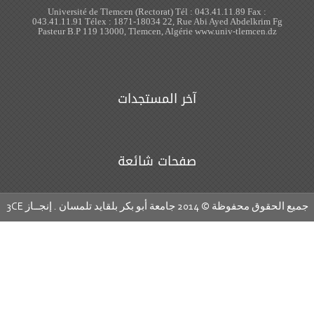
Université de Tlemcen (R
043.41.11.91 Télex : 1871-
Pasteur B.P 119 13000, Tl
دات
ئعة
3CE