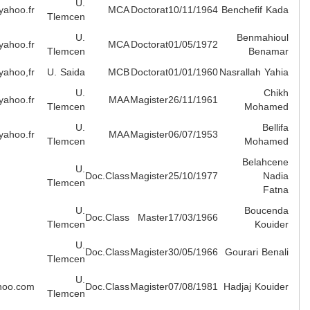
U.
bencherifk@yahoo.fr
MCA
D
Tlemcen
U.
benmahioul@yahoo.fr
MCA
D
Tlemcen
ynasrellah@yahoo,fr
U. Saida
MCB
D
U.
merisierdz@yahoo.fr
MAA
M
Tlemcen
U.
mbellifa@yahoo.fr
MAA
M
Tlemcen
U.
Doc.Class
M
Tlemcen
U.
Doc.Class
Tlemcen
U.
Doc.Class
M
Tlemcen
U.
hadjadj_for64@yahoo.com
Doc.Class
M
Tlemcen