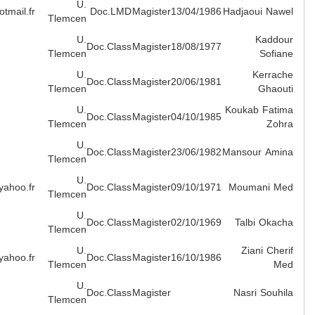
U.
nouno140@hotmail.fr
Doc.LMD
M
Tlemcen
U.
Doc.Class
M
Tlemcen
U.
Doc.Class
M
Tlemcen
U.
Doc.Class
M
Tlemcen
U.
Doc.Class
M
Tlemcen
U.
med_moumani@yahoo.fr
Doc.Class
M
Tlemcen
U.
Doc.Class
M
Tlemcen
U.
zianicherif_med@yahoo.fr
Doc.Class
M
Tlemcen
U.
Doc.Class
M
Tlemcen