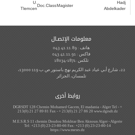
U.
Doc.Class
M
Tlemcen
ـال
22، شارع أبي عياد عبد الكريم نهج باستور ص.ب 119 13000،
ر
رى
DGRSDT 128 Chemin Mohamed
213(0) 21 27 89 81 Fax - 
M.E.S.R.S 11 chemin Doudou
Tel: +213 (0) 23-23-8
https