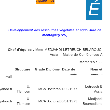
quipe 
Développement des ressou
mon
Chef d’équipe :
Mme ME
Structure
Grade
D
E-
mail
U.
letreuch_assia@yahoo.fr
MCA
D
Tlemcen
U.
zoinif@yahoo.fr
MCA
D
Tlemcen