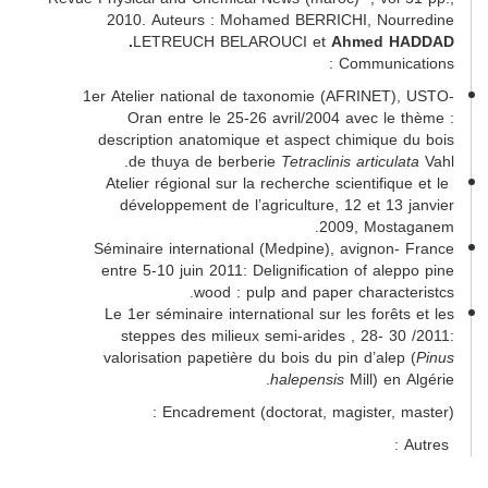
2010. Auteurs : Mohamed BERRICHI, Nourredine
LETREUCH BELAROUCI et
Ahmed
HADDAD.
Communications :
1er Atelier national de taxonomie (AFRINET), USTO-
Oran entre le 25-26 avril/2004 avec le thème :
description anatomique et aspect chimique du bois
de thuya de berberie
Tetraclinis articulata
Vahl.
Atelier régional sur la recherche scientifique et le
développement de l’agriculture, 12 et 13 janvier
2009, Mostaganem.
Séminaire international (Medpine), avignon- France
entre 5-10 juin 2011: Delignification of aleppo pine
wood : pulp and paper characteristcs.
Le 1er séminaire international sur les forêts et les
steppes des milieux semi-arides , 28- 30 /2011:
valorisation papetière du bois du pin d’alep (
Pinus
halepensis
Mill) en Algérie.
Encadrement (doctorat, magister, master) :
Autres :