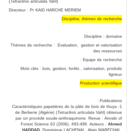
Tetraclinis articulata
Vahl)
(
Directeur : Pr KAID HARCHE MERIEM
Discipline, thèmes de recherche
Discipline : domaine
Thèmes de recherche : Evaluation, gestion et valorisation
des ressources
Equipe de recherche :
Mots clés : bois, gestion, forêts , valorisation, produits
ligneux
Production scientifique
Publications :
1- Caractéristiques papetières de la pâte de bois de thuya
de Berberie (Algérie) (
Tetraclinis
articulata
Vahl) obtenue
par un procédé soude-anthraquinone. Revue : Annals of
Forest Science 63 (2006), 493-498. Auteurs :
Ahmed
HADDAD
, Dominique LACHENAL, Alain MARECHAL,