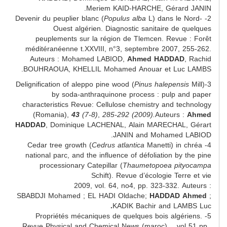
Meriem KAID-HARCHE, Gérard JANIN.
Populus alba
L) dans le Nord-
2- Devenir du peuplier blanc (
Ouest algérien. Diagnostic sanitaire de quelques
peuplements sur la région de Tlemcen. Revue : Forêt
méditéranéenne t.XXVIII, n°3, septembre 2007, 255-262.
Auteurs : Mohamed LABIOD,
Ahmed HADDAD
, Rachid
BOUHRAOUA, KHELLIL Mohamed Anouar et Luc LAMBS.
Pinus halepensis
Mill)
3-Delignification of aleppo pine wood (
by soda-anthraquinone process : pulp and paper
characteristics Revue: Cellulose chemistry and technology
(Romania),
43
(7-8)
,
285-292 (2009).
Auteurs :
Ahmed
HADDAD
, Dominique LACHENAL, Alain MARECHAL, Gérart
JANIN and Mohamed LABIOD.
Cedrus atlantica
Manetti) in chréa
4- Cedar tree growth (
national parc, and the influence of défoliation by the pine
processionary Catepillar (
Thaumetopoea pityocampa
Schift). Revue d’écologie Terre et vie
2009, vol. 64, no4, pp. 323-332. Auteurs :
SBABDJI Mohamed ; EL HADI Oldache;
HADDAD Ahmed
;
.
KADIK Bachir and LAMBS Luc
5- Propriétés mécaniques de quelques bois algériens.
Revue Physical and Chemical News (maroc) , vol 51 pp.,