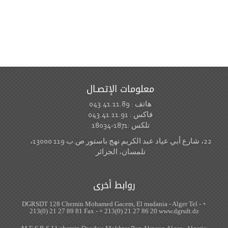
معلومات الإتصـال
هاتف : 043.41.11.89
فاكس : 043.41.11.91
تلكس :1871-18034
22، شارع أبي عياد عبد الكريم نهج باستور ص.ب 119 13000،
تلمسان، الجزائر
روابط أخرى
DGRSDT 128 Chemin Mohamed Gacem, El madania - Alger Tel - +
213(0) 21 27 89 81 Fax - + 213(0) 21 27 86 20 www.dgrsdt.dz