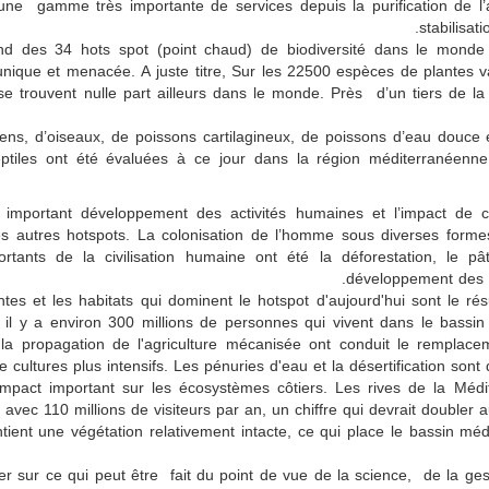
une gamme très importante de services depuis la purification de l’air
stabilisat
nd des 34 hots spot (point chaud) de biodiversité dans le monde
ique et menacée. A juste titre, Sur les 22500 espèces de plantes v
 trouvent nulle part ailleurs dans le monde. Près d’un tiers de 
ens, d’oiseaux, de poissons cartilagineux, de poissons d’eau douce 
eptiles ont été évaluées à ce jour dans la région méditerranéen
important développement des activités humaines et l’impact de c
es autres hotspots. La colonisation de l’homme sous diverses form
ants de la civilisation humaine ont été la déforestation, le pât
développement des in
ntes et les habitats qui dominent le hotspot d'aujourd'hui sont le ré
t, il y a environ 300 millions de personnes qui vivent dans le bassi
 la propagation de l'agriculture mécanisée ont conduit le rempla
cultures plus intensifs. Les pénuries d'eau et la désertification so
act important sur les écosystèmes côtiers. Les rives de la Médit
 avec 110 millions de visiteurs par an, un chiffre qui devrait doubler
tient une végétation relativement intacte, ce qui place le bassin méd
r sur ce qui peut être fait du point de vue de la science, de la ges