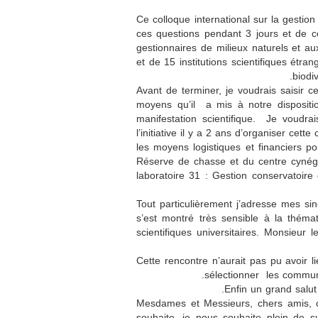
Ce colloque international sur la gestio
ces questions pendant 3 jours et de c
gestionnaires de milieux naturels et a
et de 15 institutions scientifiques étr
biodi
Avant de terminer, je voudrais saisir 
moyens qu’il a mis à notre dispositio
manifestation scientifique. Je voudr
l’initiative il y a 2 ans d’organiser ce
les moyens logistiques et financiers 
Réserve de chasse et du centre cynégét
laboratoire 31 : Gestion conservatoire 
Tout particulièrement j’adresse mes s
s’est montré très sensible à la thémati
scientifiques universitaires. Monsieu
Cette rencontre n’aurait pas pu avoir li
sélectionner les commun
Enfin un grand salut
Mesdames et Messieurs, chers amis, c
souhaite, je nous souhaite plein de s