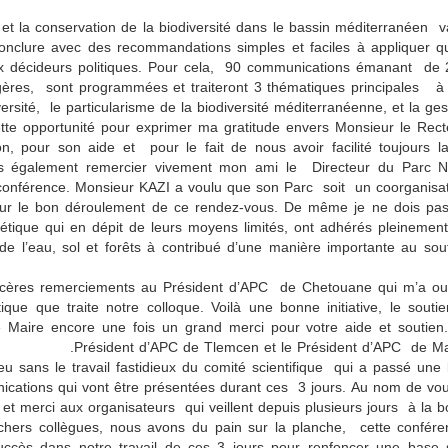
n et la conservation de la biodiversité dans le bassin méditerranéen
onclure avec des recommandations simples et faciles à appliquer qu
ux décideurs politiques. Pour cela, 90 communications émanant de 25 
angères, sont programmées et traiteront 3 thématiques principales à sa
versité, le particularisme de la biodiversité méditerranéenne, et la gest
cette opportunité pour exprimer ma gratitude envers Monsieur le Rect
n, pour son aide et pour le fait de nous avoir facilité toujours la
ais également remercier vivement mon ami le Directeur du Parc N
tte conférence. Monsieur KAZI a voulu que son Parc soit un coorganisa
pour le bon déroulement de ce rendez-vous. De même je ne dois pas 
ique qui en dépit de leurs moyens limités, ont adhérés pleinement 
de l’eau, sol et forêts à contribué d’une manière importante au sout
incères remerciements au Président d’APC de Chetouane qui m’a ouv
que que traite notre colloque. Voilà une bonne initiative, le soutien
r le Maire encore une fois un grand merci pour votre aide et soutie
Président d’APC de Tlemcen et le Président d’APC de Ma
eu sans le travail fastidieux du comité scientifique qui a passé une 
ications qui vont être présentées durant ces 3 jours. Au nom de vou
 et merci aux organisateurs qui veillent depuis plusieurs jours à la
hers collègues, nous avons du pain sur la planche, cette confér
uccès dans notre travail de ces 3 jours pour renfoncer une base s