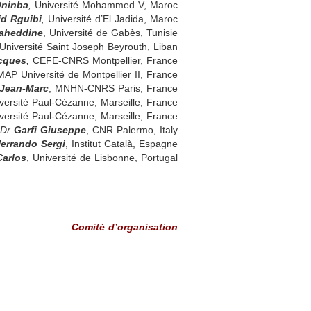
Qninba
,
Université Mohammed V, Maroc
d Rguibi
,
Université d’El Jadida, Maroc
laheddine
, Université de Gabès, Tunisie
 Université Saint Joseph Beyrouth, Liban
cques
,
CEFE-CNRS Montpellier, France
AP Université de Montpellier II, France
 Jean-Marc
, MNHN-CNRS Paris, France
rsité Paul-Cézanne, Marseille, France
ersité Paul-Cézanne, Marseille, France
Dr
Garfi Giuseppe
, CNR Palermo, Italy
errando Sergi
, Institut Català, Espagne
arlos
, Université de Lisbonne, Portugal
Comité d’organisation