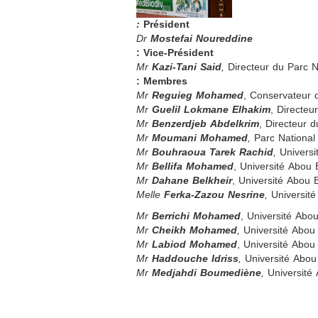
:
Président
Dr
Mostefai Noureddine
Vice-Président :
Mr
Kazi-Tani Said
,
Directeur du Parc 
Membres :
Mr
Reguieg Mohamed
, Conservateur 
Mr
Guelil Lokmane Elhakim
, Directe
Mr
Benzerdjeb Abdelkrim
, Directeur 
Mr
Moumani Mohamed
,
Parc National
Mr
Bouhraoua Tarek Rachid
,
Universi
Mr
Bellifa Mohamed
, Université Abou 
Mr
Dahane Belkheir
, Université Abou 
Melle
Ferka-Zazou Nesrine
,
Université
Mr
Berrichi Mohamed
, Université Abo
Mr
Cheikh Mohamed
,
Université Abou 
Mr
Labiod Mohamed
, Université Abou
Mr
Haddouche Idriss
,
Université Abou
Mr
Medjahdi Boumediène
,
Université 