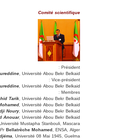
Comité scientifique
Président :
oureddine
, Université Abou Bekr Belkaid
Vice-président :
oureddine
,
Université Abou Bekr Belkaid
Membres :
hid Tarik
, Université Abou Bekr Belkaid
 Mohamed
,
Université Abou Bekr Belkaid
ji Noury
,
Université Abou Bekr Belkaid
d Anouar
,
Université Abou Bekr Belkaid
niversité Mustapha Stanbouli, Mascara
Pr
Bellatrèche Mohamed
, ENSA, Alger
djéma
,
Université 08 Mai 1945, Guelma