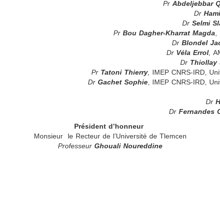
Pr
Abdeljebbar 
Dr
Hami
Dr
Selmi S
Pr
Bou Dagher-Kharrat Magda
,
Dr
Blondel Ja
Dr
Véla Errol
,
AM
Dr
Thiollay
Pr
Tatoni Thierry
,
IMEP CNRS-IRD, Unive
Dr
Gachet Sophie
, IMEP CNRS-IRD, Univ
Dr
H
Dr
Fernandes C
Président d’honneur
Monsieur le Recteur de l’Université de Tlemcen
Professeur
Ghouali Noureddine