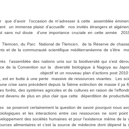
 que d’avoir l’occasion de m’adresser à cette assemblée éminente 
t un immense plaisir d’accueillir nos invités étrangers et algérien
est sans nul doute d’une importance cruciale en cette année 2010
é de Tlemcen, du Parc National de Tlemcen, de la Réserve de chasse
ipants et de la communauté scientifique méditerranéenne de s’être m
rès l’assemblée des nations unis sur la biodiversité qui s’est d
nce de la Convention sur la diversité biologique à Nagoya au Jap
objectif et un nouveau plan d’actions post 2010 p
 est en butte à une perte massive de ressources vivantes. Les sci
 à une crise sans précédent depuis la 5ième extinction de masse il ya
es forêts, des systèmes agricoles et de cultures en raison de l’effon
 est devenu de plus en plus clair que cette déperdition de productivi
res se poseront certainement la question de savoir pourquoi nous av
biologiques et les interactions entre ces ressources ne sont point 
éveloppement des sociétés humaines et pour l’existence même de la vi
ources alimentaires et c’est la source de médecine dont dépend la 