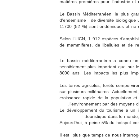
matières premières pour l’industrie et 
Le Bassin Méditerranéen, le plus gra
d’endémisme de diversité biologique un
11700 (52 %) sont endémiques et ne se
Selon l’UICN, 1 912 espèces d’amphibi
de mammifères, de libellules et de r
Le bassin méditerranéen a connu un 
sensiblement plus important que sur l
8000 ans. Les impacts les plus import
Les terres agricoles, forêts sempervire
sur plusieurs millénaires. Actuellemen
croissance rapide de la population et
l’environnement par des moyens de 
Le développement du tourisme a un imp
touristique dans le monde,
Aujourd'hui, à peine 5% du hotspot con
Il est plus que temps de nous interroge