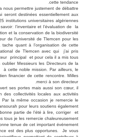
cette tendance.
 va nous permettre justement de débattre
i seront destinées essentiellement aux
institutions universitaires algériennes
voir: l’inventaire et l’évaluation de la
ion et la conservation de la biodiversité.
eur de l’université de Tlemcen pour les
 tache quant à l’organisation de cette
ational de Tlemcen avec qui j’ai pris
teur principal et pour cela il a mis tous
oublier Messieurs les Directeurs de la
à cette noble mission. Par ailleurs, le
ien financier de cette rencontre. Milles
merci à son directeur.
ert ses portes mais aussi son cœur, il
 des collectivités locales aux activités
n. Par la même occasion je remercie le
nsourah pour leurs soutiens également.
bonne partie de l’été à lire, corriger et
s tous je les remercie chaleureusement.
 bonne tenue de cet important événement.
ence est des plus opportunes. Je vous
cientifique permettant de contribuer à