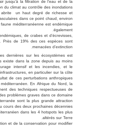
 jusqu’à la filtration de l’eau et de la
ion du climat au contrôle des inondations.
 abrite un haut degré de richesse et
asculaires dans ce point chaud, environ
la faune méditerranéenne est endémique
également.
endémiques, de crabes et d’écrevisses,
ne. Près de 19% des ces espèces sont
menacées d’extinction.
es dernières sur les écosystèmes est
es existe dans la zone depuis au moins
urage intensif et les incendies, et le
frastructures, en particulier sur la côte.
sultat de ces perturbations anthropiques
n méditerranéen. En Afrique du Nord, la
cement des techniques respectueuses de
nt des problèmes graves dans ce domaine.
erranée sont la plus grande attraction
 au cours des deux prochaines décennies.
iterranéen dans les 4 hotspots les plus
altérés sur Terre.
tion et de la conservation pour modifier