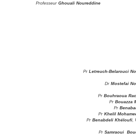
Professeur
Ghouali Noureddine
Pr
Letreuch-Belarouci N
Dr
Mostefai N
Pr
Bouhraoua Rac
Pr
Bouazza
Pr
Benabad
Pr
Khelil Mohame
Pr
Benabdeli Khéloufi
,
U
Pr
Samraoui Bou