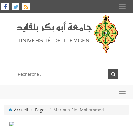
Toggl
navig
Toggl
navig
Accueil
Pages
Merioua Sidi Mohammed