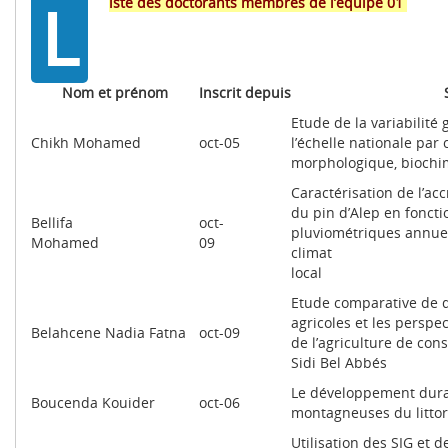
L
iste des doctorants membres de l’équipe 01
Nom et prénom
Inscrit depuis
Etude de la variabilité
Chikh Mohamed
oct-05
l’échelle nationale par 
morphologique, biochi
Caractérisation de l’a
du pin d’Alep en foncti
Bellifa
oct-
pluviométriques annuel
Mohamed
09
climat
lo
Etude comparative de q
agricoles et les persp
Belahcene Nadia Fatna
oct-09
de l’agriculture de con
Sidi Bel Abbés
Le développement dura
Boucenda Kouider
oct-06
montagneuses du littora
Utilisation des SIG et d