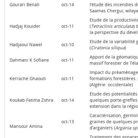
Gourari Benali
oct-14
l’étude des incendies de
Saamas Chergui, wilaya
Etude de la productivi
Hadjaj Kouider
oct-11
(
Tetraclinis articulata
) 
la perspective du dév
Etude de la variabilité
Hadjaoui Nawel
oct-10
(
Ciratonia siliqua
)
Apport de la géomatiq
Dahmani K Sofiane
oct-11
massif forestier de Tél
Impact du préaménagem
Kerrache Ghaouti
oct-11
formations forestières
(Algérie occidentale)
Etude des potentialité
Koukab Fatima Zohra
oct-14
quelques porte-greffes
extension dans la régi
Caractérisation, germin
oct-13
graines de quelques p
Mansour Amina
d’arganiers (
Argania sp
Traitement des espaces