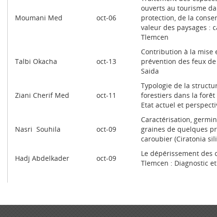
ouverts au tourisme dan
Moumani Med
oct-06
protection, de la conse
valeur des paysages : c
Tlemcen
Contribution à la mise 
Talbi Okacha
oct-13
prévention des feux de 
Saida
Typologie de la struct
Ziani Cherif Med
oct-11
forestiers dans la forêt
Etat actuel et perspect
Caractérisation, germin
Nasri Souhila
oct-09
graines de quelques p
caroubier (Ciratonia sil
Le dépérissement des c
Hadj Abdelkader
oct-09
Tlemcen : Diagnostic et